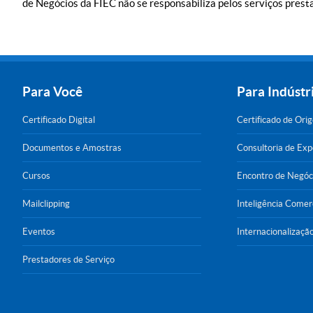
de Negócios da FIEC não se responsabiliza pelos serviços presta
Para Você
Para Indústr
Certificado Digital
Certificado de Ori
Documentos e Amostras
Consultoria de Ex
Cursos
Encontro de Negóc
Mailclipping
Inteligência Comer
Eventos
Internacionalizaçã
Prestadores de Serviço