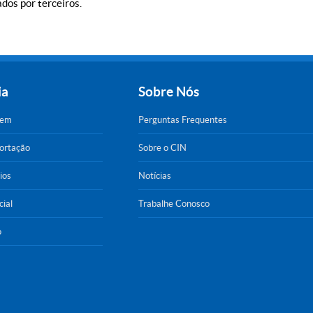
dos por terceiros.
ia
Sobre Nós
gem
Perguntas Frequentes
portação
Sobre o CIN
ios
Notícias
cial
Trabalhe Conosco
o