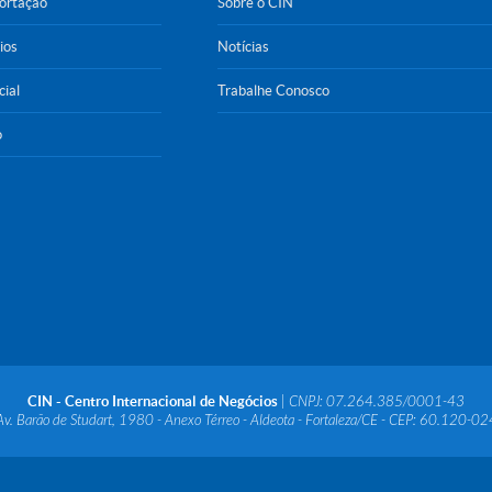
portação
Sobre o CIN
ios
Notícias
cial
Trabalhe Conosco
o
CIN - Centro Internacional de Negócios
| CNPJ: 07.264.385/0001-43
Av. Barão de Studart, 1980 - Anexo Térreo - Aldeota - Fortaleza/CE - CEP: 60.120-02