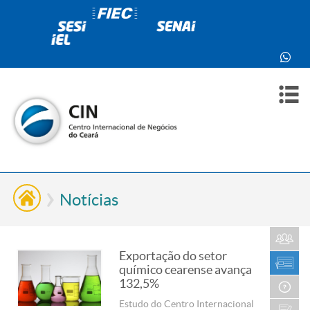
PARA
PARA
SOBR
CONT
VOCÊ
INDÚ
NÓS
Notícias
Exportação do setor
químico cearense avança
132,5%
Estudo do Centro Internacional