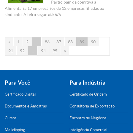
Participam da comitiva à
Alimentaria 17 empresários de 12 empresas filiadas ao
sindicato. A feira segue até 6/6
«
1
2
...
86
87
88
89
90
91
92
...
94
95
»
Para Você
Para Indústria
Certificado Digital
Certificado de Origem
Documentos e Amostras
Consultoria de Exportação
Cursos
Encontro de Negócios
Mailclipping
Inteligência Comercial