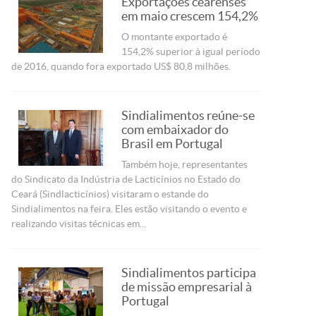
Exportações cearenses
em maio crescem 154,2%
O montante exportado é
154,2% superior à igual período
de 2016, quando fora exportado US$ 80,8 milhões.
Sindialimentos reúne-se
com embaixador do
Brasil em Portugal
Também hoje, representantes
do Sindicato da Indústria de Lacticínios no Estado do
Ceará (Sindlacticínios) visitaram o estande do
Sindialimentos na feira. Eles estão visitando o evento e
realizando visitas técnicas em...
Sindialimentos participa
de missão empresarial à
Portugal