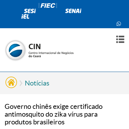
PARA
PARA
SOBR
CONT
VOCÊ
INDÚ
NÓS
Notícias
Governo chinês exige certificado
antimosquito do zika vírus para
produtos brasileiros