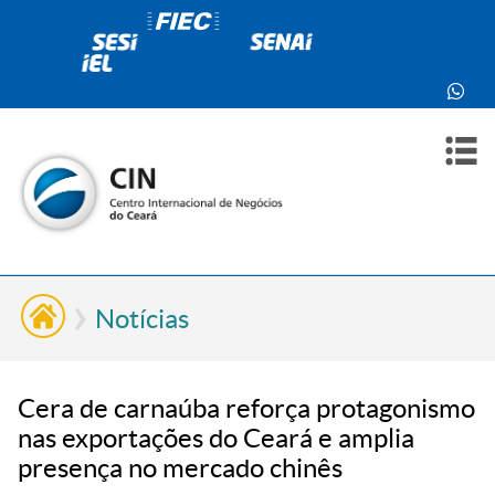
PARA
PARA
SOBR
CONT
VOCÊ
INDÚ
NÓS
Notícias
Cera de carnaúba reforça protagonismo
nas exportações do Ceará e amplia
presença no mercado chinês