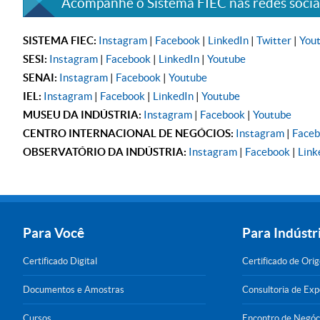
Acompanhe o Sistema FIEC nas redes sociai
SISTEMA FIEC:
Instagram
|
Facebook
|
LinkedIn
|
Twitter
|
You
SESI:
Instagram
|
Facebook
|
LinkedIn
|
Youtube
SENAI:
Instagram
|
Facebook
|
Youtube
IEL:
Instagram
|
Facebook
|
LinkedIn
|
Youtube
MUSEU DA INDÚSTRIA:
Instagram
|
Facebook
|
Youtube
CENTRO INTERNACIONAL DE NEGÓCIOS:
Instagram
|
Face
OBSERVATÓRIO DA INDÚSTRIA:
Instagram
|
Facebook
|
Link
Para Você
Para Indústr
Certificado Digital
Certificado de Ori
Documentos e Amostras
Consultoria de Ex
Cursos
Encontro de Negóc