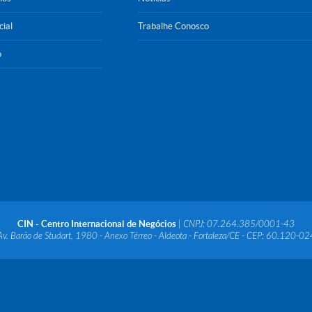
cial
Trabalhe Conosco
o
CIN - Centro Internacional de Negócios
| CNPJ: 07.264.385/0001-43
Av. Barão de Studart, 1980 - Anexo Térreo - Aldeota - Fortaleza/CE - CEP: 60.120-02