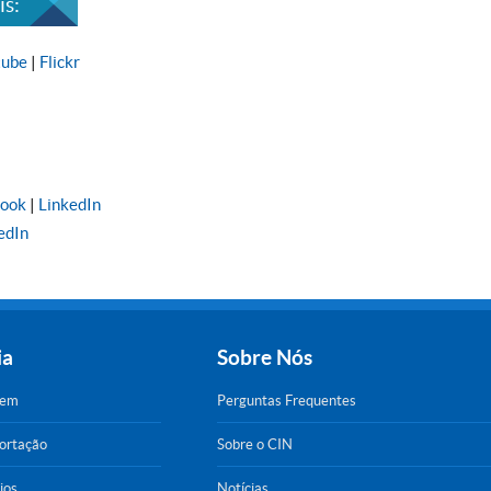
s:
tube
|
Flickr
book
|
LinkedIn
edIn
ia
Sobre Nós
gem
Perguntas Frequentes
portação
Sobre o CIN
ios
Notícias