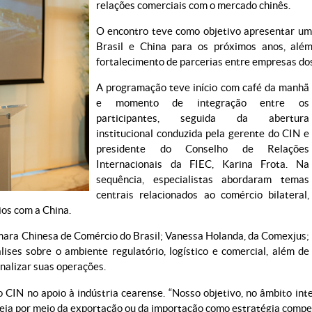
relações comerciais com o mercado chinês.
O encontro teve como objetivo apresentar um
Brasil e China para os próximos anos, al
fortalecimento de parcerias entre empresas dos
A programação teve início com café da manhã
e momento de integração entre os
participantes, seguida da abertura
institucional conduzida pela gerente do CIN e
presidente do Conselho de Relações
Internacionais da FIEC, Karina Frota. Na
sequência, especialistas abordaram temas
centrais relacionados ao comércio bilateral,
ios com a China.
mara Chinesa de Comércio do Brasil; Vanessa Holanda, da Comexjus;
ses sobre o ambiente regulatório, logístico e comercial, além de
nalizar suas operações.
o CIN no apoio à indústria cearense. “Nosso objetivo, no âmbito in
 seja por meio da exportação ou da importação como estratégia compet