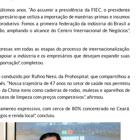
ltimos anos. “Ao assumir a presidência da FIEC, o presidente
mpresário que utiliza a importação de matérias-primas e insumos
rodutivo. Fomos a primeira federação da indústria do Brasil a
ão, ampliando o alcance do Centro Internacional de Negócios”,
resas em todas as etapas do processo de internacionalização.
apoiar a indústria e os empresários que desejam expandir suas
mportação”, completou.
conduzido por Rufino Neto, da Prohospital, que compartilhou a
s. “Nossa trajetória de 47 anos no setor de saúde nos permitiu
a China itens como cadeiras de rodas, muletas e aparelhos de
dutos de limpeza com preços competitivos”, afirmou.
turamento expressivo, com cerca de 80% concentrado no Ceará.
s e renda local”, concluiu.