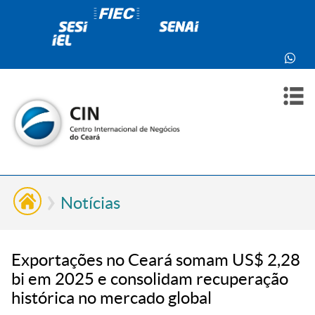
PARA
PARA
SOBR
CONT
VOCÊ
INDÚ
NÓS
Notícias
Exportações no Ceará somam US$ 2,28
bi em 2025 e consolidam recuperação
histórica no mercado global