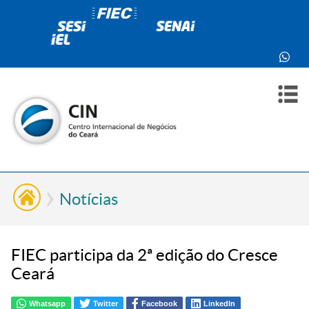
PARA
PARA
SOBR
CONT
VOCÊ
INDÚ
NÓS
Notícias
FIEC participa da 2ª edição do Cresce
Ceará
Whatsapp
Twitter
Facebook
LinkedIn