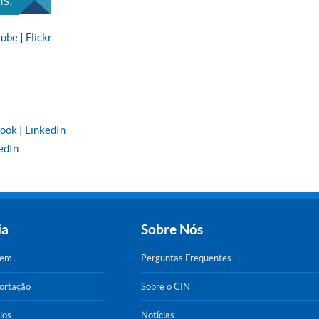
s:
tube
|
Flickr
book
|
LinkedIn
edIn
ia
Sobre Nós
gem
Perguntas Frequentes
portação
Sobre o CIN
ios
Notícias