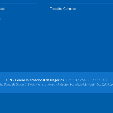
cial
Trabalhe Conosco
o
CIN - Centro Internacional de Negócios
| CNPJ: 07.264.385/0001-43
Av. Barão de Studart, 1980 - Anexo Térreo - Aldeota - Fortaleza/CE - CEP: 60.120-02