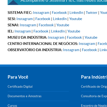
Acompanhe o Sistema FIEC nas redes sociai
SISTEMA FIEC:
Instagram
|
Facebook
|
LinkedIn
|
Twitter
|
You
SESI:
Instagram
|
Facebook
|
LinkedIn
|
Youtube
SENAI:
Instagram
|
Facebook
|
Youtube
IEL:
Instagram
|
Facebook
|
LinkedIn
|
Youtube
MUSEU DA INDÚSTRIA:
Instagram
|
Facebook
|
Youtube
CENTRO INTERNACIONAL DE NEGÓCIOS:
Instagram
|
Face
OBSERVATÓRIO DA INDÚSTRIA:
Instagram
|
Facebook
|
Link
Para Você
Para Indústr
Certificado Digital
Certificado de Ori
Documentos e Amostras
Consultoria de Ex
Cursos
Encontro de Negóc