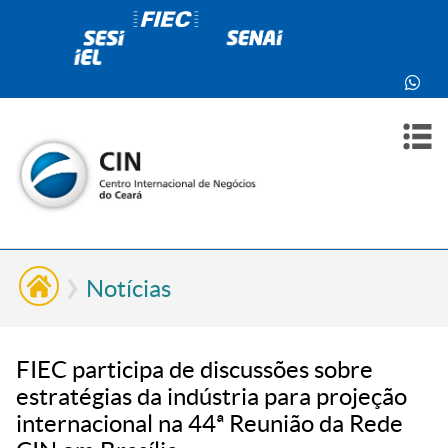
PARA
PARA
SOBR
CONT
VOCÊ
INDÚ
NÓS
Notícias
FIEC participa de discussões sobre
estratégias da indústria para projeção
internacional na 44ª Reunião da Rede