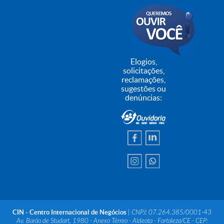
Elogios,
solicitações,
reclamações,
sugestões ou
denúncias:
CIN - Centro Internacional de Negócios
| CNPJ: 07.264.385/0001-43
Av. Barão de Studart, 1980 - Anexo Térreo - Aldeota - Fortaleza/CE - CEP: