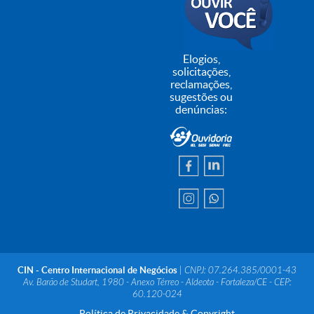
Elogios,
solicitações,
reclamações,
sugestões ou
denúncias:
CIN - Centro Internacional de Negócios
| CNPJ: 07.264.385/0001-43
Av. Barão de Studart, 1980 - Anexo Térreo - Aldeota - Fortaleza/CE - CEP:
60.120-024
Política de Privacidade & Copyright