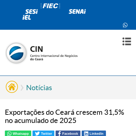
PARA
PARA
SOBR
CONT
VOCÊ
INDÚ
NÓS
Notícias
Exportações do Ceará crescem 31,5%
no acumulado de 2025
Whatsapp
Twitter
Facebook
LinkedIn