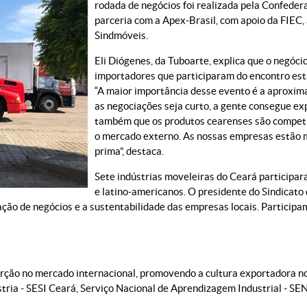
rodada de negócios foi realizada pela Confeder
parceria com a Apex-Brasil, com apoio da FIEC,
Sindmóveis.
Eli Diógenes, da Tuboarte, explica que o negóci
importadores que participaram do encontro es
“A maior importância desse evento é a aproxim
as negociações seja curto, a gente consegue exp
também que os produtos cearenses são competit
o mercado externo. As nossas empresas estão 
prima”, destaca.
Sete indústrias moveleiras do Ceará participa
e latino-americanos. O presidente do Sindicato 
ização de negócios e a sustentabilidade das empresas locais. Partici
erção no mercado internacional, promovendo a cultura exportadora no
stria - SESI Ceará, Serviço Nacional de Aprendizagem Industrial - S