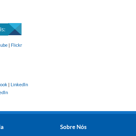
s:
tube
|
Flickr
book
|
LinkedIn
edIn
ia
Sobre Nós