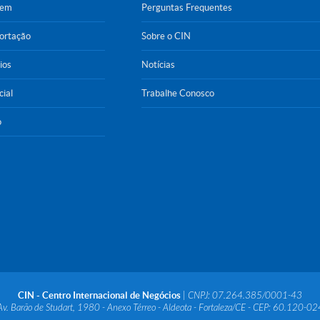
gem
Perguntas Frequentes
portação
Sobre o CIN
ios
Notícias
cial
Trabalhe Conosco
o
CIN - Centro Internacional de Negócios
| CNPJ: 07.264.385/0001-43
Av. Barão de Studart, 1980 - Anexo Térreo - Aldeota - Fortaleza/CE - CEP: 60.120-02