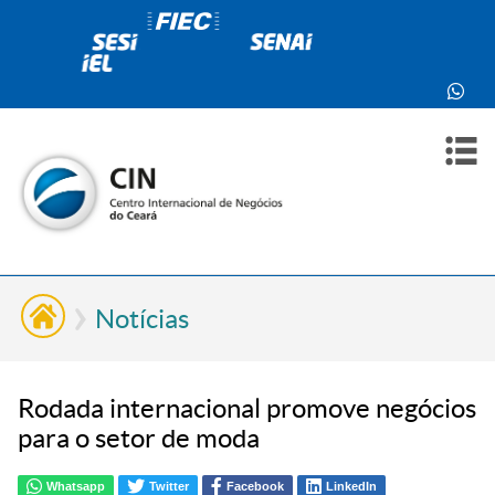
PARA
PARA
SOBR
CONT
VOCÊ
INDÚ
NÓS
Notícias
Rodada internacional promove negócios
para o setor de moda
Whatsapp
Twitter
Facebook
LinkedIn