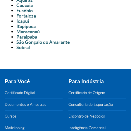
Caucaia
Eusébio
Fortaleza
Icapuí
Itapipoca
Maracanaú
Paraipaba
São Gonçalo do Amarante
Sobral
Para Você
Para Indústria
Certificado Digital
Certificado de Origem
Documentos e Amostras
Consultoria de Exportação
Cursos
Encontro de Negócios
Mailclipping
Inteligência Comercial